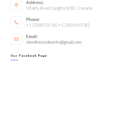
Address:
Vitality Road, Langford, BC, Canada
Phone:
+1.2508576760 +1.2504193782
Email:
Opens
dandhwoodworks@gmail.com
in
your
Our Facebook Page
application