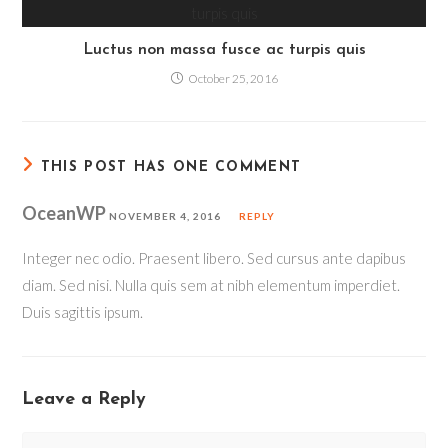
Luctus non massa fusce ac turpis quis
October 25, 2016
THIS POST HAS ONE COMMENT
OceanWP
NOVEMBER 4, 2016
REPLY
Integer nec odio. Praesent libero. Sed cursus ante dapibus
diam. Sed nisi. Nulla quis sem at nibh elementum imperdiet.
Duis sagittis ipsum.
Leave a Reply
Comment