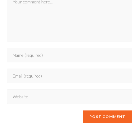
Enter
your
name
Enter
or
your
username
email
to
Enter
address
comment
your
to
website
comment
URL
(optional)