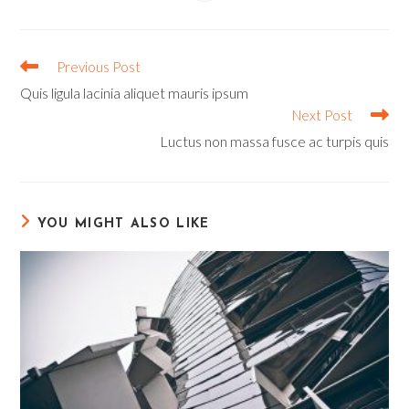
in
a
new
window
Read
Previous Post
more
Quis ligula lacinia aliquet mauris ipsum
articles
Next Post
Luctus non massa fusce ac turpis quis
YOU MIGHT ALSO LIKE