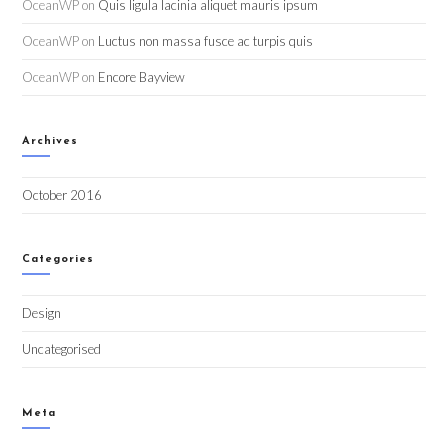
OceanWP
on
Quis ligula lacinia aliquet mauris ipsum
OceanWP
on
Luctus non massa fusce ac turpis quis
OceanWP
on
Encore Bayview
Archives
October 2016
Categories
Design
Uncategorised
Meta