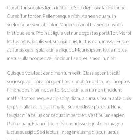
Curabitur sodales ligula in libero. Sed dignissim lacinia nunc.
Curabitur tortor. Pellentesque nibh. Aenean quam. In
scelerisque sem at dolor. Maecenas mattis. Sed convallis
tristique sem. Proin ut ligula vel nunc egestas porttitor. Morbi
lectus risus, iaculis vel, suscipit quis, luctus non, massa. Fusce
ac turpis quis ligula lacinia aliquet. Mauris ipsum. Nulla metus
metus, ullamcorper vel, tincidunt sed, euismod in, nibh.
Quisque volutpat condimentum velit. Class aptent taciti
sociosqu ad litora torquent per conubia nostra, per inceptos
himenaeos. Nam nec ante. Sed lacinia, urna non tincidunt
mattis, tortor neque adipiscing diam, a cursus ipsum ante quis
turpis. Nulla facilisi. Ut fringilla. Suspendisse potenti. Nunc
feugiat mi a tellus consequat imperdiet. Vestibulum sapien.
Proin quam. Etiam ultrices. Suspendisse in justo eu magna
luctus suscipit. Sed lectus. Integer euismod lacus luctus