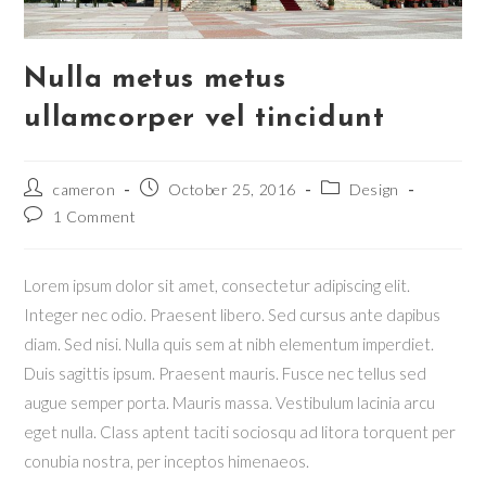
Nulla metus metus
ullamcorper vel tincidunt
Post
Post
Post
cameron
October 25, 2016
Design
author:
published:
category:
Post
1 Comment
comments:
Lorem ipsum dolor sit amet, consectetur adipiscing elit.
Integer nec odio. Praesent libero. Sed cursus ante dapibus
diam. Sed nisi. Nulla quis sem at nibh elementum imperdiet.
Duis sagittis ipsum. Praesent mauris. Fusce nec tellus sed
augue semper porta. Mauris massa. Vestibulum lacinia arcu
eget nulla. Class aptent taciti sociosqu ad litora torquent per
conubia nostra, per inceptos himenaeos.